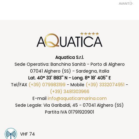
AVANTI
Aquatica S.r.l.
Sede Operativa: Banchina Sanità - Porto di Alghero
07041 Alghero (SS) - Sardegna, Italia
Lat. 40° 33' 883'' N - Long. 8° 18' 405'' E
Tel/FAX
(+39) 079983199
- Mobile
(+39) 3332074951
-
(+39) 3481303966
E-mail
info@aquaticamarina.com
Sede Legale: Via Garibaldi, 45 - 07041 Alghero (SS)
Partita IVA 01791920901
VHF 74